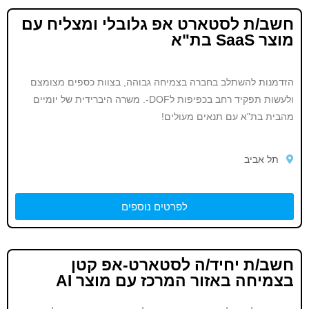
חשב/ת לסטארט אפ גלובלי ומצליח עם
מוצר SaaS בת"א
הזדמנות להשתלב בחברה בצמיחה גבוהה, בצוות כספים מצומצם
ולעשות תפקיד רחב בכפיפות לDOF-. משרה היברידית של יומיים
מהבית בת"א עם תנאים מעולים!
תל אביב
לפרטים נוספים
חשב/ת יחיד/ה לסטארט-אפ קטן
בצמיחה באזור המרכז עם מוצר AI