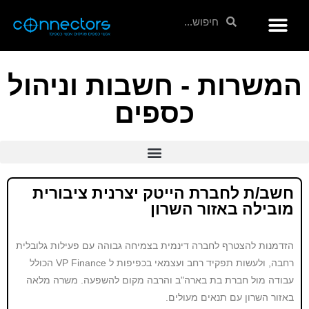
המשרות - חשבות וניהול
כספים
חשב/ת לחברת הייטק יצרנית ציבורית
מובילה באזור השרון
הזדמנות להצטרף לחברה דינמית בצמיחה גבוהה עם פעילות גלובלית
רחבה, ולעשות תפקיד רחב ועצמאי בכפיפות ל VP Finance הכולל
עבודה מול חברת בת בארה"ב והרבה מקום להשפעה. משרה מלאה
באזור השרון עם תנאים מעולים.